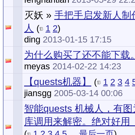
灭妖
»
手把手启发新人制
人
(
1
2
)
ding
2013-01-15 17:15
为什么购买了还不能下载
meyas
2014-02-22 14:23
【quests机器】
(
1
2
3
4
jiansgg
2005-03-14 00:06
智能quests 机械人，有
库调用来解密。绝对好用
(
1
2
3
4
5
...
最后一页
)