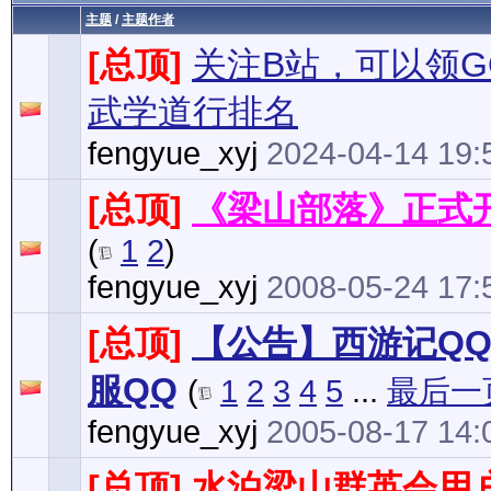
主题
/
主题作者
[总顶]
关注B站，可以领GO
武学道行排名
fengyue_xyj
2024-04-14 19:
[总顶]
《梁山部落》正式
(
1
2
)
fengyue_xyj
2008-05-24 17:
[总顶]
【公告】西游记Q
服QQ
(
1
2
3
4
5
...
最后一
fengyue_xyj
2005-08-17 14:
[总顶]
水泊梁山群英会用