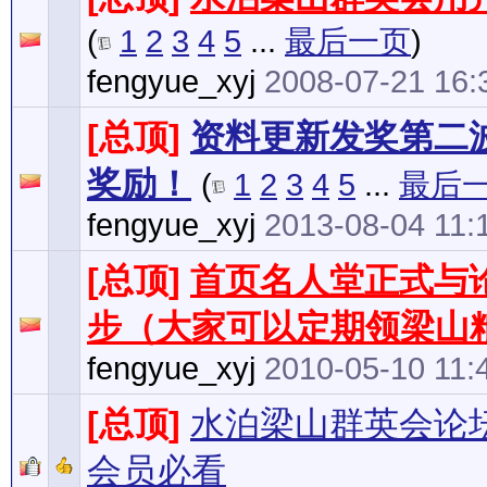
(
1
2
3
4
5
...
最后一页
)
fengyue_xyj
2008-07-21 16:
[总顶]
资料更新发奖第二波
奖励！
(
1
2
3
4
5
...
最后
fengyue_xyj
2013-08-04 11:
[总顶]
首页名人堂正式与
步（大家可以定期领梁山
fengyue_xyj
2010-05-10 11:
[总顶]
水泊梁山群英会论
会员必看